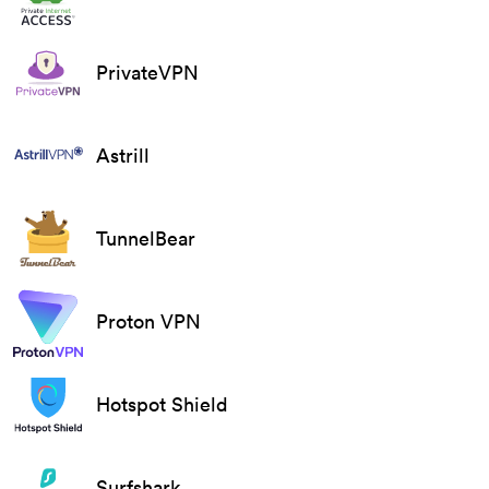
PrivateVPN
Astrill
TunnelBear
Proton VPN
Hotspot Shield
Surfshark