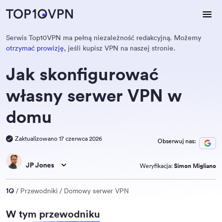
Serwis Top10VPN ma pełną niezależność redakcyjną. Możemy
otrzymać prowizję
, jeśli kupisz VPN na naszej stronie.
Jak skonfigurować
własny serwer VPN w
domu
Zaktualizowano 17 czerwca 2026
Obserwuj nas:
JP Jones
Weryfikacja:
Simon Migliano
Przewodniki
Domowy serwer VPN
W tym przewodniku