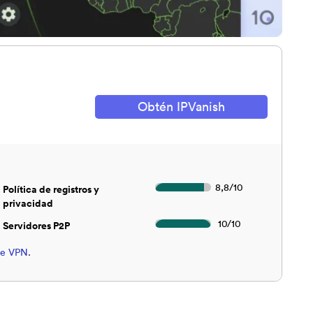
Obtén IPVanish
0
8,8
/
10
Política de registros y
privacidad
0
10
/
10
Servidores P2P
de VPN
.