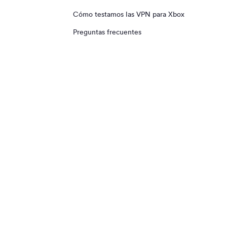
Proton VPN
3. Conéctate a una app VPN para
Cómo testamos las VPN para Xbox
routers
Preguntas frecuentes