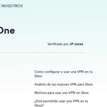
E NOSOTROS
 One
Verificado por
JP Jones
Cómo configurar y usar una VPN en tu
Xbox
Análisis de las mejores VPN para Xbox
1. Comparte tu VPN a través de un
punto de acceso inalámbrico
Motivos para usar una VPN en Xbox
Tabla comparativa de VPN
2. Comparte tu VPN a través de un
¿Está permitido usar una VPN en tu
ExpressVPN
cable Ethernet
Xbox?