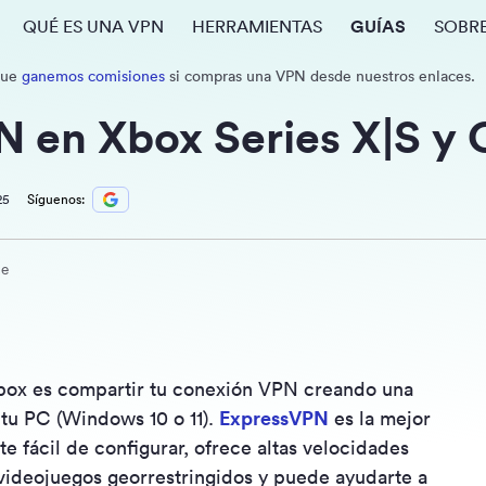
QUÉ ES UNA VPN
HERRAMIENTAS
GUÍAS
SOBR
que
ganemos comisiones
si compras una VPN desde nuestros enlaces.
 en Xbox Series X|S y
25
Síguenos:
ne
Xbox es compartir tu conexión VPN creando una
tu PC (Windows 10 o 11).
ExpressVPN
es la mejor
 fácil de configurar, ofrece altas velocidades
videojuegos georrestringidos y puede ayudarte a