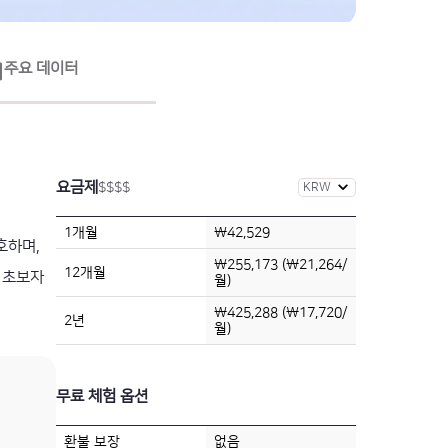
주요 데이터
요금제
$
$
$
$
1개월
₩42,529
호하며,
₩255,173 (₩21,264/
12개월
, 초보자
월)
₩425,288 (₩17,720/
2년
월)
무료 체험 옵션
환불 보장
없음