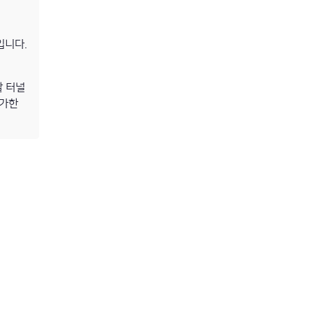
입니다.
할 터널
능가한