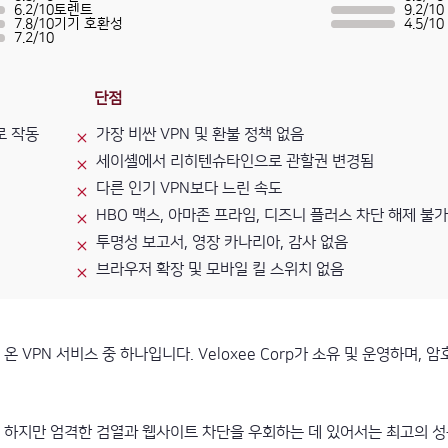
6.2
/
10
토렌트
9.2
/
10
7.8
/
10
기기 호환성
4.5
/
10
7.2
/
10
단점
로 작동
가장 비싼 VPN 및 환불 정책 없음
세이셸에서 리히텐슈타인으로 관할권 변경됨
다른 인기 VPN보다 느린 속도
HBO 맥스, 아마존 프라임, 디즈니 플러스 차단 해제 불가
투명성 보고서, 영장 카나리아, 감사 없음
브라우저 확장 및 모바일 킬 스위치 없음
 온 VPN 서비스 중 하나입니다. Veloxee Corp가 소유 및 운영하며, 
하지만 엄격한 검열과 웹사이트 차단을 우회하는 데 있어서는 최고의 성