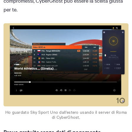
compromessi, CyberGhost può essere la scelta giusta
per te.
Ho guardato Sky Sport Uno dall’estero usando il server di Roma
di CyberGhost.