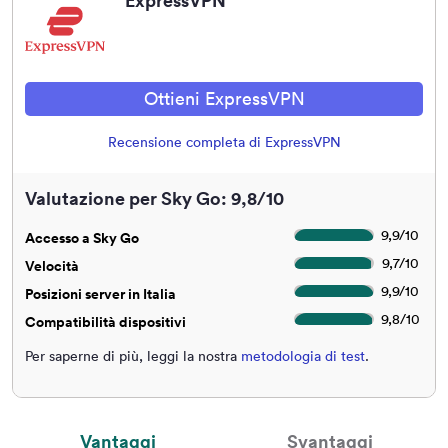
ExpressVPN
Ottieni ExpressVPN
Recensione completa di ExpressVPN
Valutazione per Sky Go: 9,8/10
9,9
/
10
Accesso a Sky Go
9,7
/
10
Velocità
9,9
/
10
Posizioni server in Italia
9,8
/
10
Compatibilità dispositivi
Per saperne di più, leggi la nostra
metodologia di test
.
Vantaggi
Svantaggi