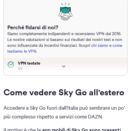
Perché fidarsi di noi?
Siamo completamente indipendenti e recensiamo VPN dal 2016.
Le nostre valutazioni si basano sui risultati dei nostri test e non
sono influenzate da incentivi finanziari. Scopri
chi siamo
e
come
testiamo le VPN
.
VPN testate
59
Ore totali di test
più di 30.000
Come vedere Sky Go all'estero
Anni di esperienza combinata
più di 50
Accedere a Sky Go fuori dall’Italia può sembrare un po’
più complesso rispetto a servizi come DAZN.
Il motivo è che le
app mobili di Sky Go sono presenti