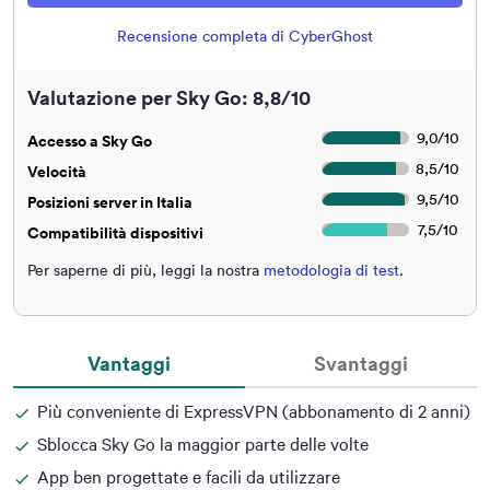
Recensione completa di CyberGhost
Valutazione per Sky Go: 8,8/10
9,0
/
10
Accesso a Sky Go
8,5
/
10
Velocità
9,5
/
10
Posizioni server in Italia
7,5
/
10
Compatibilità dispositivi
Per saperne di più, leggi la nostra
metodologia di test
.
Vantaggi
Svantaggi
Più conveniente di ExpressVPN (abbonamento di 2 anni)
Sblocca Sky Go la maggior parte delle volte
App ben progettate e facili da utilizzare