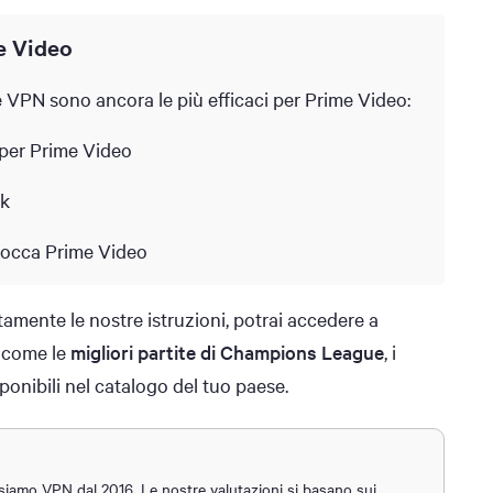
e Video
e VPN sono ancora le più efficaci per Prime Video:
o per Prime Video
ck
blocca Prime Video
amente le nostre istruzioni, potrai accedere a
, come le
migliori partite di Champions League
, i
sponibili nel catalogo del tuo paese.
iamo VPN dal 2016. Le nostre valutazioni si basano sui