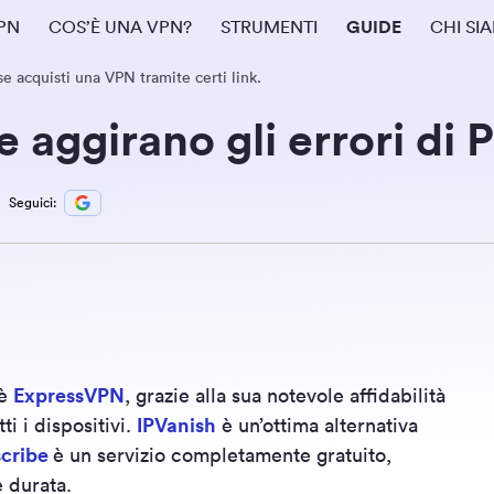
PN
COS’È UNA VPN?
STRUMENTI
GUIDE
CHI SI
e acquisti una VPN tramite certi link.
 aggirano gli errori di
Seguici:
 è
ExpressVPN
, grazie alla sua notevole affidabilità
ti i dispositivi.
IPVanish
è un’ottima alternativa
cribe
è un servizio completamente gratuito,
e durata.