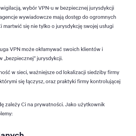
wigilacją, wybór VPN-u w bezpiecznej jurysdykcji
owe agencje wywiadowcze mają dostęp do ogromnych
Ci martwić się nie tylko o jurysdykcję swojej usługi
ługa VPN może okłamywać swoich klientów i
 „bezpiecznej” jurysdykcji.
ość w sieci, ważniejsze od lokalizacji siedziby firmy
órymi się łączysz, oraz praktyki firmy kontrolującej
dę zależy Ci na prywatności. Jako użytkownik
blemy:
danych