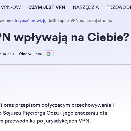
E VPN-ÓW
CZYM JEST VPN
NARZĘDZIA
PRZEWODN
Możemy
otrzymać prowizję
, jeśli kupisz VPN na naszej stronie.
PN wpływają na Ciebie?
nika 2024
Obserwuj nas:
ji oraz przepisom dotyczącym przechowywania i
 Sojuszu Pięciorga Oczu i jego znaczeniu dla
m przewodniku po jurysdykcjach VPN.