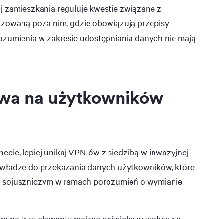
aj zamieszkania reguluje kwestie związane z
izowaną poza nim, gdzie obowiązują przepisy
zumienia w zakresie udostępniania danych nie mają
ywa na użytkowników
ecie, lepiej unikaj VPN-ów z siedzibą w inwazyjnej
 władze do przekazania danych użytkowników, które
m sojuszniczym w ramach porozumień o wymianie
agę na trzy elementy mające największy wpływ na