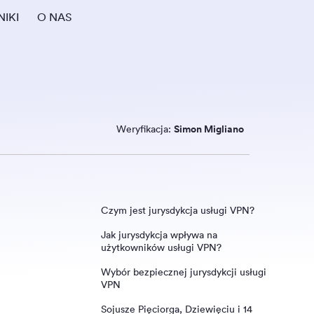
IKI
O NAS
Weryfikacja:
Simon Migliano
Czym jest jurysdykcja usługi VPN?
Jak jurysdykcja wpływa na
użytkowników usługi VPN?
Wybór bezpiecznej jurysdykcji usługi
VPN
Sojusze Pięciorga, Dziewięciu i 14