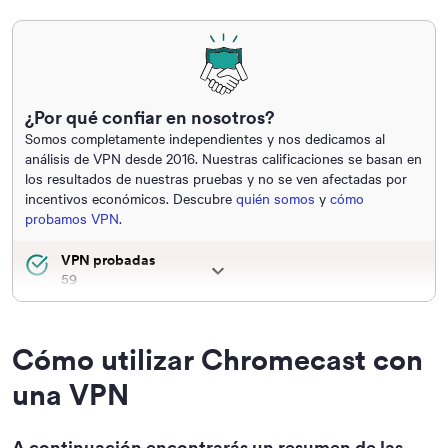
¿Por qué confiar en nosotros?
Somos completamente independientes y nos dedicamos al
análisis de VPN desde 2016. Nuestras calificaciones se basan en
los resultados de nuestras pruebas y no se ven afectadas por
incentivos económicos. Descubre
quién somos
y
cómo
probamos VPN
.
VPN probadas
59
VPN que funcionan con Chromecast
32
Cómo utilizar Chromecast con
Dispositivos de pruebas
Chromecast with Google TV y Chromecast Ultra
una VPN
A continuación encontrarás un resumen de las