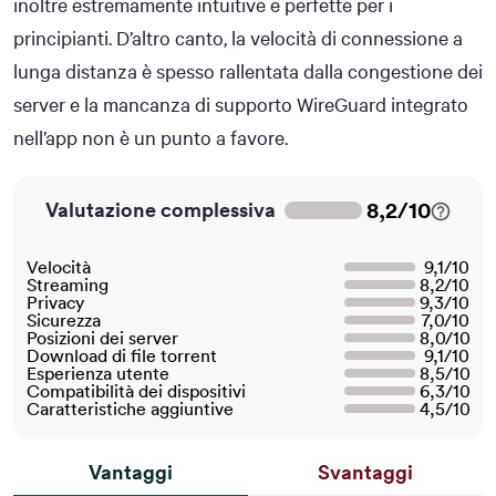
inoltre estremamente intuitive e perfette per i
principianti. D’altro canto, la velocità di connessione a
lunga distanza è spesso rallentata dalla congestione dei
server e la mancanza di supporto WireGuard integrato
nell’app non è un punto a favore.
8,2
/
10
Valutazione complessiva
Velocità
9,1
/
10
Streaming
8,2
/
10
Privacy
9,3
/
10
Sicurezza
7,0
/
10
Posizioni dei server
8,0
/
10
Download di file torrent
9,1
/
10
Esperienza utente
8,5
/
10
Compatibilità dei dispositivi
6,3
/
10
Caratteristiche aggiuntive
4,5
/
10
Vantaggi
Svantaggi