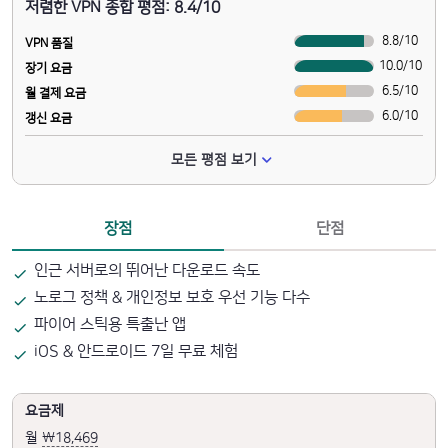
저렴한 VPN 종합 평점: 8.4/10
8.8
/
10
VPN 품질
10.0
/
10
장기 요금
6.5
/
10
월 결제 요금
6.0
/
10
갱신 요금
모든 평점 보기
장점
단점
인근 서버로의 뛰어난 다운로드 속도
노로그 정책 & 개인정보 보호 우선 기능 다수
파이어 스틱용 특출난 앱
iOS & 안드로이드 7일 무료 체험
요금제
월
₩18,469