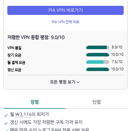
PIA VPN 바로가기
PIA VPN 전체 리뷰
저렴한 VPN 종합 평점: 9.0/10
8.9
/
10
VPN 품질
10.0
/
10
장기 요금
7.5
/
10
월 결제 요금
10.0
/
10
갱신 요금
모든 평점 보기
장점
단점
월
₩3,114
의 최저가
갱신 시에도 가장 저렴한 구독 가격 유지
매우 많은 수의 노로그 RAM 전용 서버 보유