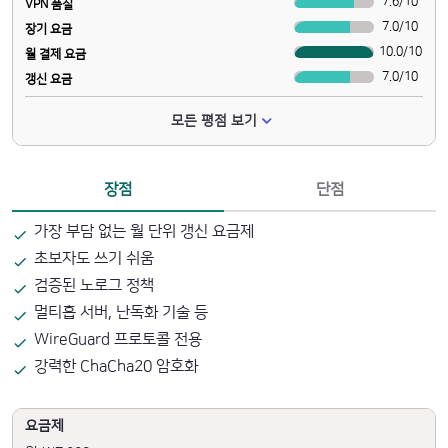
7.6
/
10
VPN 품질
7.0
/
10
장기 요금
10.0
/
10
월 결제 요금
7.0
/
10
갱신 요금
모든 평점 보기
장점
단점
가장 부담 없는 월 단위 갱신 요금제
초보자도 쓰기 쉬움
검증된 노로그 정책
멀티홉 서버, 난독화 기술 등
WireGuard 프로토콜 전용
강력한 ChaCha20 암호화
요금제