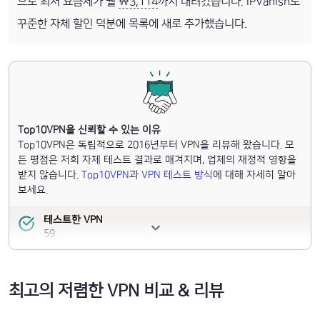
으로 최저 요금제가 월
₩3,114
까지 내려갔습니다. IPVanish도
꾸준한 자체 할인 덕분에 목록에 새로 추가했습니다.
Top10VPN을 신뢰할 수 있는 이유
Top10VPN은 독립적으로 2016년부터 VPN을 리뷰해 왔습니다. 모
든 평점은 저희 자체 테스트 결과로 매겨지며, 업체의 재정적 영향을
받지 않습니다.
Top10VPN
과
VPN 테스트 방식
에 대해 자세히 알아
보세요.
테스트한 VPN
59
테스트 시간
30,000+
최고의 저렴한 VPN 비교 & 리뷰
총 경력 연수
50+