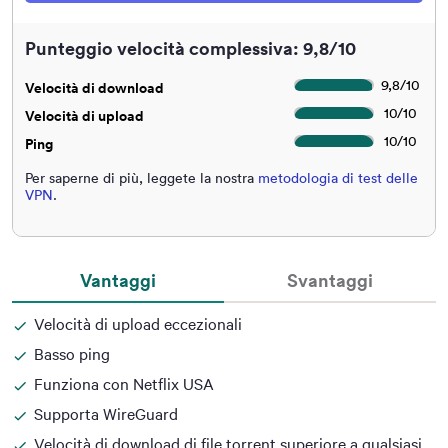
Punteggio velocità complessiva: 9,8/10
9,8
/
10
Velocità di download
10
/
10
Velocità di upload
10
/
10
Ping
Per saperne di più, leggete la nostra
metodologia di test delle
VPN
.
Vantaggi
Svantaggi
Velocità di upload eccezionali
Basso ping
Funziona con Netflix USA
Supporta WireGuard
Velocità di download di file torrent superiore a qualsiasi