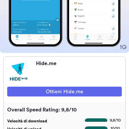
Hide.me
Ottieni Hide.me
Overall Speed Rating: 9,8/10
9,8
/
10
Velocità di download
10
/
10
Velocità di upload