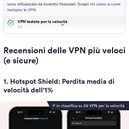
sono influenzate da incentivi finanziari. Scopri
chi siamo
e
come
testiamo le VPN
.
VPN testate per la velocità
59
Posizioni dei server valutate
7
Recensioni delle VPN più veloci
Costi mensili dei test di velocità
$980
(e sicure)
1
.
Hotspot Shield: Perdita media di
velocità dell'1%
1° in classifica su 59 VPN per la velocità