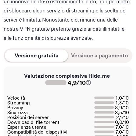
un inconveniente: è estremamente lento, non permette
di sbloccare alcun servizio di streaming e la scelta dei
server è limitata. Nonostante ciò, rimane una delle
nostre VPN gratuite preferite grazie ai dati illimitati e
alle funzionalità di sicurezza avanzate.
Versione gratuita
Versione a pagamento
Valutazione complessiva Hide.me
4,9
/
10
Velocità
1,0
/
10
Streaming
1,3
/
10
Privacy
8,9
/
10
Sicurezza
8,5
/
10
Posizioni dei server
2,1
/
10
Download di file torrent
0,0
/
10
Esperienza utente
7,0
/
10
Compatibilità dei dispositivi
7,0
/
10