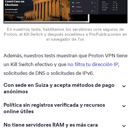
En nuestros tests, habilitamos los servidores core seguros de
Proton, el Kill Switch y después accedimos a ProPublica.onion en
el navegador de Tor.
Además, nuestros tests muestran que Proton VPN tiene
un Kill Switch efectivo y que
no filtra tu dirección IP
,
solicitudes de DNS o solicitudes de IPv6.
Con sede en Suiza y acepta métodos de pago
anónimos
Política sin registros verificada y recursos
online útiles
No tiene servidores RAM y es más cara