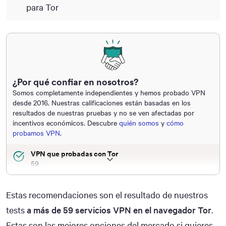
para Tor
¿Por qué confiar en nosotros?
Somos completamente independientes y hemos probado VPN
desde 2016. Nuestras calificaciones están basadas en los
resultados de nuestras pruebas y no se ven afectadas por
incentivos económicos. Descubre
quién somos
y
cómo
probamos VPN
.
VPN que probadas con Tor
59
Políticas de registros de VPN analizadas
59
Estas recomendaciones son el resultado de nuestros
Páginas Onion probadas
tests
a más de 59 servicios VPN en el navegador Tor
.
10
Estas son las mejores opciones del mercado si quieres