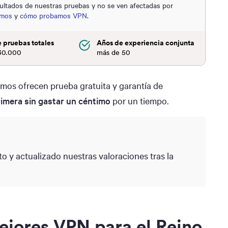
ultados de nuestras pruebas y no se ven afectadas por
omos
y
cómo probamos VPN
.
 pruebas totales
Años de experiencia conjunta
30.000
más de 50
os ofrecen prueba gratuita y garantía de
imera sin gastar un céntimo
por un tiempo.
y actualizado nuestras valoraciones tras la
ejores VPN para el Reino