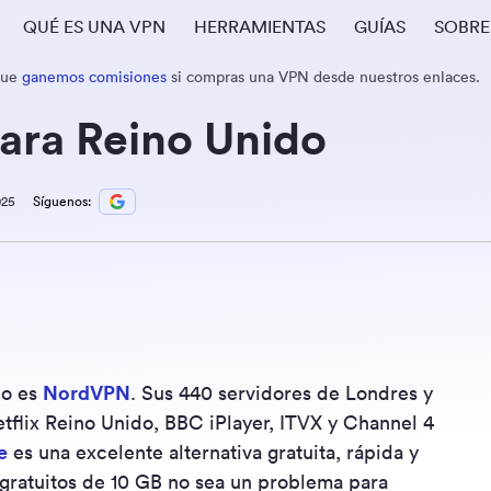
QUÉ ES UNA VPN
HERRAMIENTAS
GUÍAS
SOBRE
que
ganemos comisiones
si compras una VPN desde nuestros enlaces.
ara Reino Unido
025
Síguenos:
do es
NordVPN
. Sus 440 servidores de Londres y
flix Reino Unido, BBC iPlayer, ITVX y Channel 4
e
es una excelente alternativa gratuita, rápida y
 gratuitos de 10 GB no sea un problema para