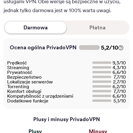
usługami VPN. Obie wersje są bezpieczne w użyciu,
jednak tylko darmowa jest w 100% warta uwagi.
Darmowa
Płatna
5,2
/
10
Ocena ogólna PrivadoVPN
Prędkość
9,3
/
10
Streaming
4,3
/
10
Prywatność
6,6
/
10
Bezpieczeństwo
7,7
/
10
Lokalizacje serwerów
2,7
/
10
Torrenting
6,2
/
10
Komfort obsługi
7,7
/
10
Kompatybilność z urządzeniami
6,6
/
10
Dodatkowe funkcje
5,1
/
10
Plusy i minusy PrivadoVPN
Plusy
Minusy