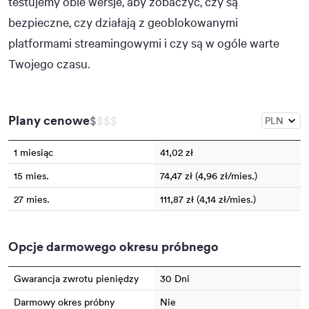
testujemy obie wersje, aby zobaczyć, czy są
bezpieczne, czy działają z geoblokowanymi
platformami streamingowymi i czy są w ogóle warte
Twojego czasu.
Plany cenowe
$
$
$
$
1 miesiąc
41,02 zł
15 mies.
74,47 zł (4,96 zł/mies.)
27 mies.
111,87 zł (4,14 zł/mies.)
Opcje darmowego okresu próbnego
Gwarancja zwrotu pieniędzy
30 Dni
Darmowy okres próbny
Nie