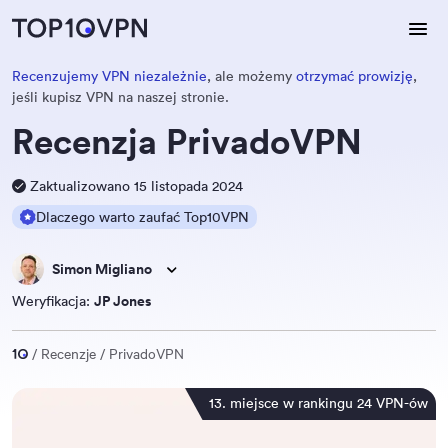
Recenzujemy VPN niezależnie
, ale możemy
otrzymać prowizję
,
jeśli kupisz VPN na naszej stronie.
Recenzja PrivadoVPN
Zaktualizowano 15 listopada 2024
Dlaczego warto zaufać Top10VPN
Simon Migliano
Weryfikacja:
JP Jones
Recenzje
PrivadoVPN
13. miejsce w rankingu 24 VPN-ów