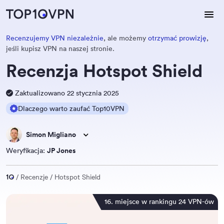
Recenzujemy VPN niezależnie
, ale możemy
otrzymać prowizję
,
jeśli kupisz VPN na naszej stronie.
Recenzja Hotspot Shield
Zaktualizowano 22 stycznia 2025
Dlaczego warto zaufać Top10VPN
Simon Migliano
Weryfikacja:
JP Jones
Recenzje
Hotspot Shield
16. miejsce w rankingu 24 VPN-ów