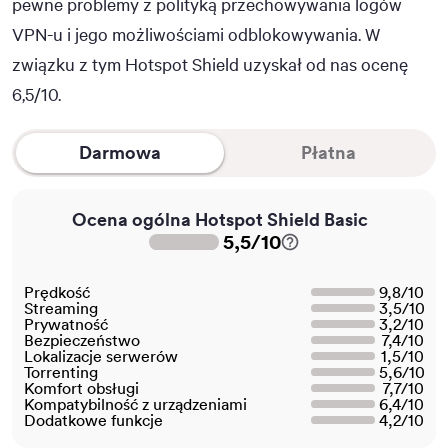
pewne problemy z polityką przechowywania logów
VPN-u i jego możliwościami odblokowywania. W
związku z tym Hotspot Shield uzyskał od nas ocenę
6,5/10.
Darmowa
Płatna
Ocena ogólna Hotspot Shield Basic
5,5
/
10
Prędkość
9,8
/
10
Streaming
3,5
/
10
Prywatność
3,2
/
10
Bezpieczeństwo
7,4
/
10
Lokalizacje serwerów
1,5
/
10
Torrenting
5,6
/
10
Komfort obsługi
7,7
/
10
Kompatybilność z urządzeniami
6,4
/
10
Dodatkowe funkcje
4,2
/
10